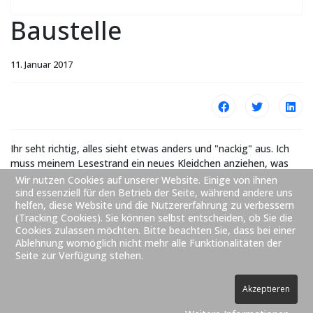
Baustelle
11. Januar 2017
Ihr seht richtig, alles sieht etwas anders und "nackig" aus. Ich
muss meinem Lesestrand ein neues Kleidchen anziehen, was
nicht von heute auf morgen geht. Schon bald soll es hier wieder
Wir nutzen Cookies auf unserer Website. Einige von ihnen
sind essenziell für den Betrieb der Seite, während andere uns
lebendiger werden! Liebe Grüße, Eure Melanie
helfen, diese Website und die Nutzererfahrung zu verbessern
(Tracking Cookies). Sie können selbst entscheiden, ob Sie die
Vorheriger Beitrag: Bewertungssystem
Nächster Beitrag: Mein S (tapel) 
Zurück
Weiter
Cookies zulassen möchten. Bitte beachten Sie, dass bei einer
Ablehnung womöglich nicht mehr alle Funktionalitäten der
Seite zur Verfügung stehen.
Akzeptieren
© 2026 site name. All Rights Reserved.