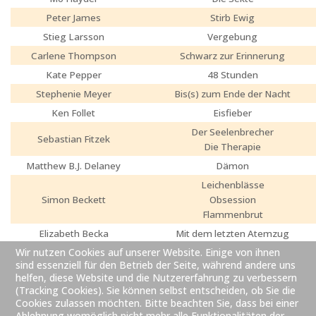
Peter James
Stirb Ewig
Stieg Larsson
Vergebung
Carlene Thompson
Schwarz zur Erinnerung
Kate Pepper
48 Stunden
Stephenie Meyer
Bis(s) zum Ende der Nacht
Ken Follet
Eisfieber
Der Seelenbrecher
Sebastian Fitzek
Die Therapie
Matthew B.J. Delaney
Dämon
Leichenblässe
Simon Beckett
Obsession
Flammenbrut
Elizabeth Becka
Mit dem letzten Atemzug
Wir nutzen Cookies auf unserer Website. Einige von ihnen
sind essenziell für den Betrieb der Seite, während andere uns
helfen, diese Website und die Nutzererfahrung zu verbessern
(Tracking Cookies). Sie können selbst entscheiden, ob Sie die
Vorheriger Beitrag: 2009 gelesen
Zurück
Cookies zulassen möchten. Bitte beachten Sie, dass bei einer
Ablehnung womöglich nicht mehr alle Funktionalitäten der