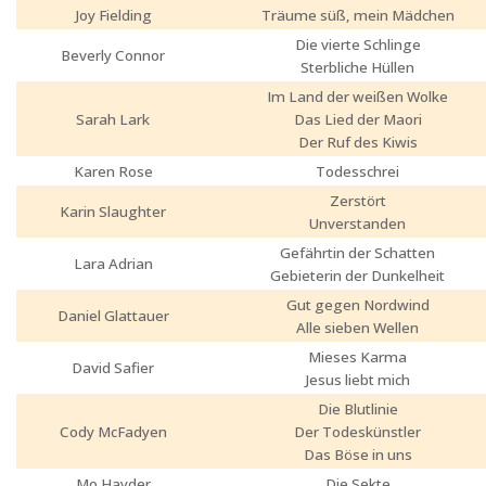
Joy Fielding
Träume süß, mein Mädchen
Die vierte Schlinge
Beverly Connor
Sterbliche Hüllen
Im Land der weißen Wolke
Sarah Lark
Das Lied der Maori
Der Ruf des Kiwis
Karen Rose
Todesschrei
Zerstört
Karin Slaughter
Unverstanden
Gefährtin der Schatten
Lara Adrian
Gebieterin der Dunkelheit
Gut gegen Nordwind
Daniel Glattauer
Alle sieben Wellen
Mieses Karma
David Safier
Jesus liebt mich
Die Blutlinie
Cody McFadyen
Der Todeskünstler
Das Böse in uns
Mo Hayder
Die Sekte